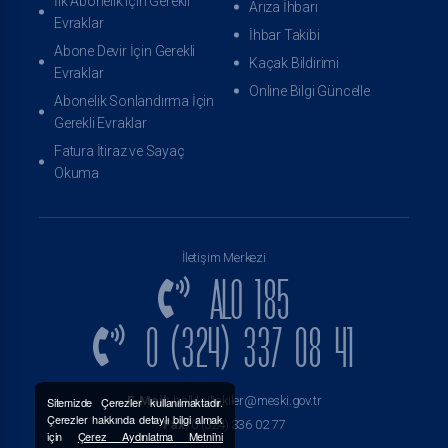
İlk Abonelik için Gerekli
Arıza İhbarı
Evraklar
İhbar Takibi
Abone Devir İçin Gerekli
Kaçak Bildirimi
Evraklar
Online Bilgi Güncelle
Abonelik Sonlandırma İçin
Gerekli Evraklar
Fatura İtiraz ve Sayaç
Okuma
İletişim Merkezi
ALO 185
0 (324) 337 08 41
E-Mail:
halklailiskiler@meski.gov.tr
Sitemizde Çerezler kullanılmaktadır.
Çerezler hakkında detaylı bilgi almak
Fax:
0 (324) 336 02 77
için
Çerez Aydınlatma Metni’ni