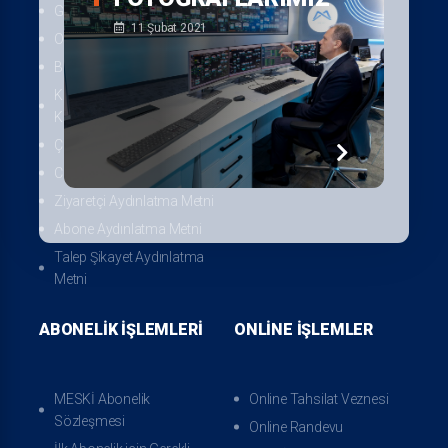
Video Galerisi
Genel Kurul
11 Şubat 2021
Logo Afiş Broşür
Organizasyon Şeması
Etkinlikler
Birimlerimiz
Müze
Kişisel Verilerin
Korunması
Sıkça Sorulan Sorular
Çerez Aydınlatma Metni
CCTV Aydınlatma Metni
Ziyaretçi Aydınlatma Metni
Abone Aydınlatma Metni
Talep Şikayet Aydınlatma
Metni
ABONELIK İŞLEMLERI
ONLINE İŞLEMLER
MESKİ Abonelik
Online Tahsilat Veznesi
Sözleşmesi
Online Randevu