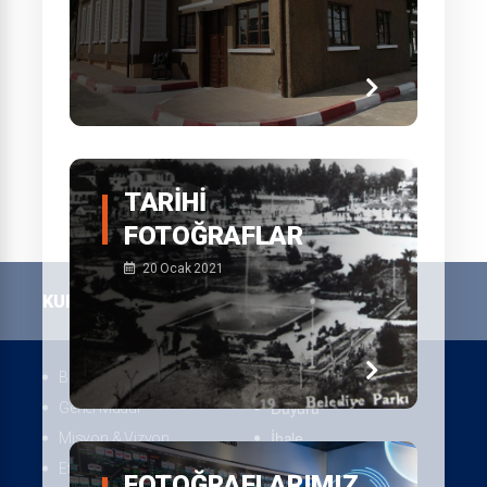
TARIHI
FOTOĞRAFLAR
20 Ocak 2021
KURUMSAL
BASIN ODASI
Haberler
Belediye Başkanımız
Duyuru
Genel Müdür
İhale
Misyon & Vizyon
Fotoğraf Galerisi
Etik Komisyonu
FOTOĞRAFLARIMIZ