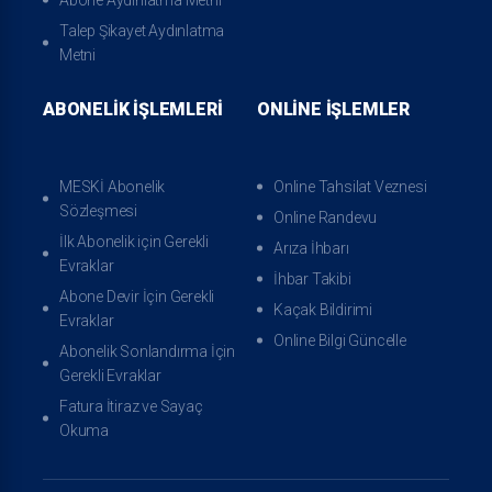
Talep Şikayet Aydınlatma
Metni
ABONELIK İŞLEMLERI
ONLINE İŞLEMLER
MESKİ Abonelik
Online Tahsilat Veznesi
Sözleşmesi
Online Randevu
İlk Abonelik için Gerekli
Arıza İhbarı
Evraklar
İhbar Takibi
Abone Devir İçin Gerekli
Kaçak Bildirimi
Evraklar
Online Bilgi Güncelle
Abonelik Sonlandırma İçin
Gerekli Evraklar
Fatura İtiraz ve Sayaç
Okuma