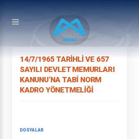
14/7/1965 TARIHLI VE 657
SAYILI DEVLET MEMURLARI
KANUNU’NA TABI NORM
KADRO YÖNETMELIĞI
DOSYALAR