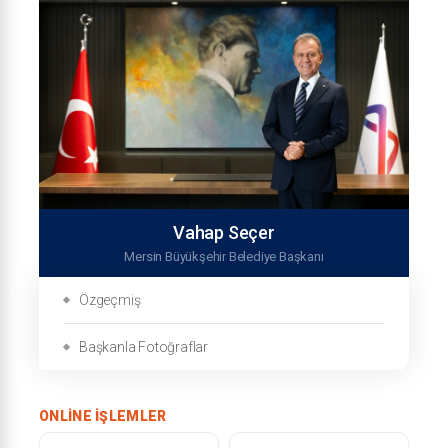
Vahap Seçer
Mersin Büyükşehir Belediye Başkanı
Özgeçmiş
Başkanla Fotoğraflar
ONLINE İŞLEMLER