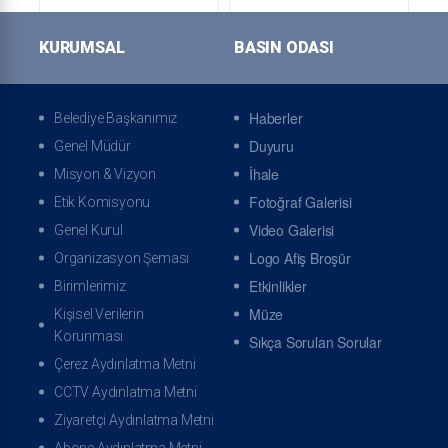
KURUMSAL
BASIN ODASI
Online Tahsilat Veznesi
Online Randevu
Haberler
Belediye Başkanımız
Duyuru
Genel Müdür
İhale
Misyon & Vizyon
Fotoğraf Galerisi
Etik Komisyonu
Arıza İhbarı
İhbar Takibi
Video Galerisi
Genel Kurul
Logo Afiş Broşür
Organizasyon Şeması
Etkinlikler
Birimlerimiz
Müze
Kişisel Verilerin
Korunması
Sıkça Sorulan Sorular
Çerez Aydınlatma Metni
Kaçak Bildirimi
Online Bilgi Güncelle
CCTV Aydınlatma Metni
Ziyaretçi Aydınlatma Metni
Abone Aydınlatma Metni