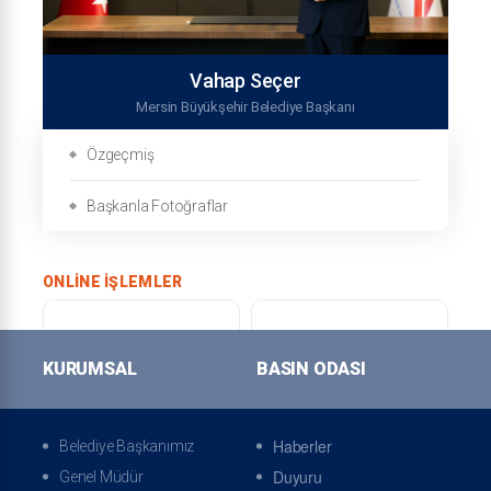
Vahap Seçer
Mersin Büyükşehir Belediye Başkanı
Özgeçmiş
Başkanla Fotoğraflar
ONLINE İŞLEMLER
KURUMSAL
BASIN ODASI
Online Tahsilat Veznesi
Online Randevu
Haberler
Belediye Başkanımız
Duyuru
Genel Müdür