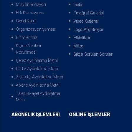
İhale
Misyon & Vizyon
Fotoğraf Galerisi
Etik Komisyonu
Arıza İhbarı
İhbar Takibi
Video Galerisi
Genel Kurul
Logo Afiş Broşür
Organizasyon Şeması
Etkinlikler
Birimlerimiz
Müze
Kişisel Verilerin
Korunması
Sıkça Sorulan Sorular
Çerez Aydınlatma Metni
Kaçak Bildirimi
Online Bilgi Güncelle
CCTV Aydınlatma Metni
Ziyaretçi Aydınlatma Metni
Abone Aydınlatma Metni
Talep Şikayet Aydınlatma
Metni
ABONELIK İŞLEMLERI
ONLINE İŞLEMLER