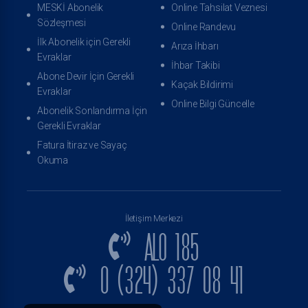
MESKİ Abonelik
Online Tahsilat Veznesi
Sözleşmesi
Online Randevu
İlk Abonelik için Gerekli
Arıza İhbarı
Evraklar
İhbar Takibi
Abone Devir İçin Gerekli
Kaçak Bildirimi
Evraklar
Online Bilgi Güncelle
Abonelik Sonlandırma İçin
Gerekli Evraklar
Fatura İtiraz ve Sayaç
Okuma
İletişim Merkezi
ALO 185
0 (324) 337 08 41