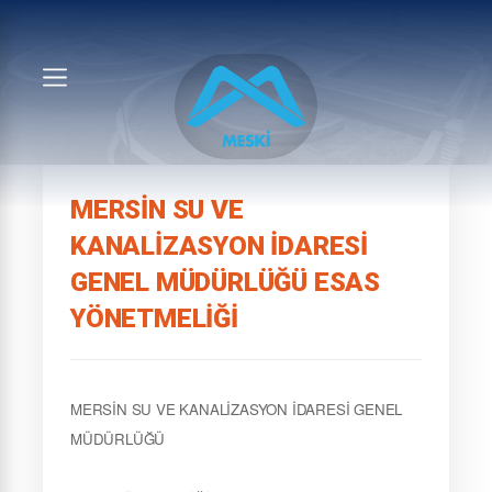
MERSIN SU VE
KANALIZASYON İDARESI
GENEL MÜDÜRLÜĞÜ ESAS
YÖNETMELIĞI
MERSİN SU VE KANALİZASYON İDARESİ GENEL
MÜDÜRLÜĞÜ