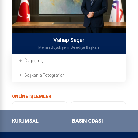
Vahap Seçer
Mersin Büyükşehir Belediye Başkanı
Özgeçmiş
Başkanla Fotoğraflar
ONLINE İŞLEMLER
KURUMSAL
BASIN ODASI
Online Tahsilat Veznesi
Online Randevu