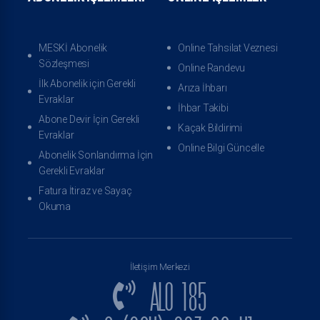
MESKİ Abonelik
Online Tahsilat Veznesi
Sözleşmesi
Online Randevu
İlk Abonelik için Gerekli
Arıza İhbarı
Evraklar
İhbar Takibi
Abone Devir İçin Gerekli
Kaçak Bildirimi
Evraklar
Online Bilgi Güncelle
Abonelik Sonlandırma İçin
Gerekli Evraklar
Fatura İtiraz ve Sayaç
Okuma
İletişim Merkezi
ALO 185