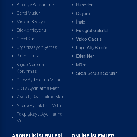
Haberler
Belediye Başkanımız
Duyuru
Genel Müdür
İhale
Misyon & Vizyon
Fotoğraf Galerisi
Etik Komisyonu
Arıza İhbarı
İhbar Takibi
Video Galerisi
Genel Kurul
Logo Afiş Broşür
Organizasyon Şeması
Etkinlikler
Birimlerimiz
Müze
Kişisel Verilerin
Korunması
Sıkça Sorulan Sorular
Çerez Aydınlatma Metni
Kaçak Bildirimi
Online Bilgi Güncelle
CCTV Aydınlatma Metni
Ziyaretçi Aydınlatma Metni
Abone Aydınlatma Metni
Talep Şikayet Aydınlatma
Metni
ABONELIK İŞLEMLERI
ONLINE İŞLEMLER