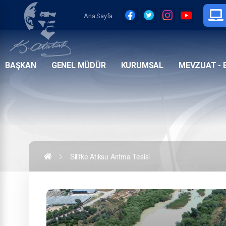
Ana Sayfa
BAŞKAN
GENEL MÜDÜR
KURUMSAL
MEVZUAT - 
Silifke Atıksu Arıtma Tesisi