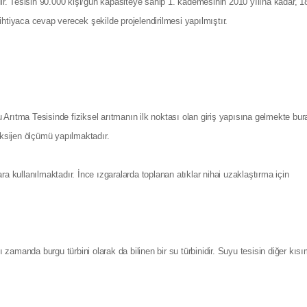
. Tesisin 90.000 kişi/gün kapasiteye sahip 1. kademesinin 2010 yılına kadar, 1
htiyaca cevap verecek şekilde projelendirilmesi yapılmıştır.
Arıtma Tesisinde fiziksel arıtmanın ilk noktası olan giriş yapısına gelmekte bur
oksijen ölçümü yapılmaktadır.
gara kullanılmaktadır. İnce ızgaralarda toplanan atıklar nihai uzaklaştırma için
amanda burgu türbini olarak da bilinen bir su türbinidir. Suyu tesisin diğer kısı