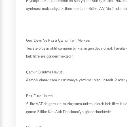
Biyolojik atık su arıtımının en son yapısı Son Çökeltme Havuzl
ayrılması maksadıyla kullanılmaktadır. Silifke AAT’de 2 adet 
Geri Devir Ve Fazla Çamur Terfi Merkezi
Tesiste oluşan aktif çamurun bir kısmı geri devir olarak havaland
belt filtrelere gönderilmektedir.
Çamur Çürütme Havuzu
Aerobik olarak çamur çürütmeye yardımcı olan ünitedir. 2 adet y
Belt Filtre Ünitesi
Silifte AAT’de çamur susuzlaştırma ünitesi olarak belt filtre kul
çamur Silifke Katı Atık Depolama’ya gönderilmektedir.