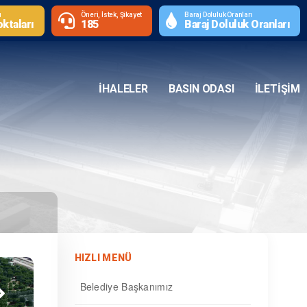
ı
Öneri, İstek, Şikayet
Baraj Doluluk Oranları
ktaları
185
Baraj Doluluk Oranları
İHALELER
BASIN ODASI
İLETIŞIM
HIZLI MENÜ
Belediye Başkanımız