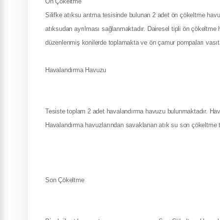
Ön Çökeltme
Silifke atıksu arıtma tesisinde bulunan 2 adet ön çökeltme havu
atıksudan ayrılması sağlanmaktadır. Dairesel tipli ön çökeltme 
düzenlenmiş konilerde toplamakta ve ön çamur pompaları vasıt
Havalandırma Havuzu
Tesiste toplam 2 adet havalandırma havuzu bulunmaktadır. Havuz
Havalandırma havuzlarından savaklanan atık su son çökeltme t
Son Çökeltme