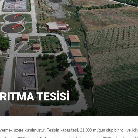
ARITMA TESISI
t vermek üzere kurulmuştur. Tesisin kapasitesi, 21.000 m /gün olup birincil ve ikinc