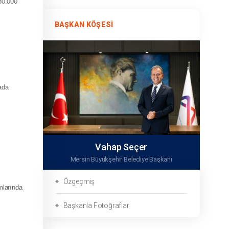
80.000
BAŞKAN KÖŞESI
ada
Vahap Seçer
Mersin Büyükşehir Belediye Başkanı
Özgeçmiş
mlarında
Başkanla Fotoğraflar