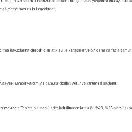
arı olup, havalandırma havuzunda oluşan aktif çamurun yerçekimi etkisiyle atık
son çökeltme havuzu bulunmaktadır.
ırma havuzlarına girecek olan atık su ile karıştırılır ve bir kısmı da fazla çamur
üzeysel aeratör yardımıyla çamura oksijen verilir ve çürümesi sağlanır.
lanılmaktadır. Tesiste bulunan 1 adet belt filtreden kuruluğu %20, %25 olarak çıka