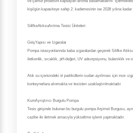
ve çamur prosesini kapsayan arıtma basamaklarını içermektedir
kişi/gün kapasiteye sahip 2. kademesinin ise 2028 yılına kadar i
SilifkeAtıksuArıtma Tesisi Üniteleri:
GirişYapısı ve Izgaralar
Pompa istasyonlarında kaba ızgaralardan geçerek Silifke Atıksu 
iletkenlik, sıcaklık, pH-değeri, UV adsorpsiyonu, bulanıklık ve 
Atık su içerisindeki iri partiküllerin sudan ayrılması için ince ız
konteynerlara alınmakta ve tesisten uzaklaştırılmaktadır.
KumAyrıştırıcı Burgulu Pompa
Tesis girişinde bulunan bu burgulu pompa Arşimet Burgusu, aynı z
cazibe ile iletmek amacıyla yükseltme işlemi yapmaktadır.