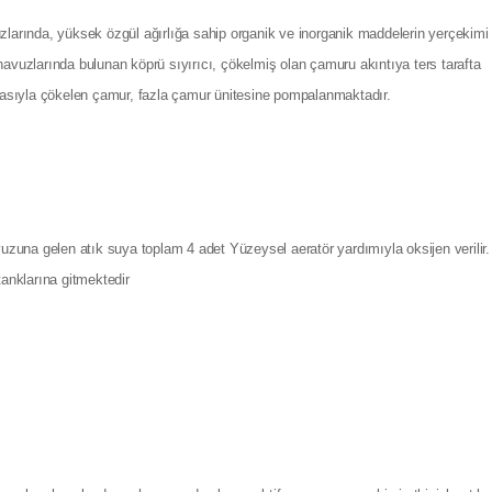
zlarında, yüksek özgül ağırlığa sahip organik ve inorganik maddelerin yerçekimi 
havuzlarında bulunan köprü sıyırıcı, çökelmiş olan çamuru akıntıya ters tarafta
asıyla çökelen çamur, fazla çamur ünitesine pompalanmaktadır.
una gelen atık suya toplam 4 adet Yüzeysel aeratör yardımıyla oksijen verilir.
anklarına gitmektedir