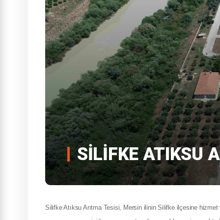
SILIFKE ATIKSU 
Silifke Atıksu Arıtma Tesisi, Mersin ilinin Silifke ilçesine hizme