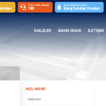
ı
Öneri, İstek, Şikayet
Baraj Doluluk Oranları
ktaları
185
Baraj Doluluk Oranları
İHALELER
BASIN ODASI
İLETIŞIM
HIZLI MENÜ
Haberler