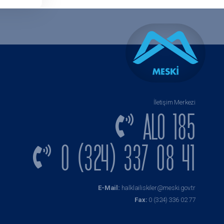
İletişim Merkezi
ALO 185
0 (324) 337 08 41
E-Mail:
halklailiskiler@meski.gov.tr
Fax:
0 (324) 336 02 77