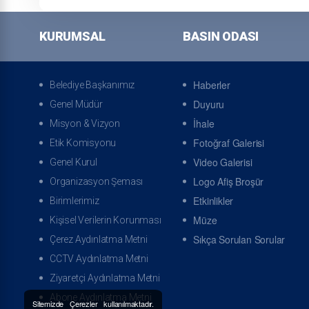
KURUMSAL
BASIN ODASI
Haberler
Belediye Başkanımız
Duyuru
Genel Müdür
İhale
Misyon & Vizyon
Fotoğraf Galerisi
Etik Komisyonu
Video Galerisi
Genel Kurul
Logo Afiş Broşür
Organizasyon Şeması
Etkinlikler
Birimlerimiz
Müze
Kişisel Verilerin Korunması
Sıkça Sorulan Sorular
Çerez Aydınlatma Metni
CCTV Aydınlatma Metni
Ziyaretçi Aydınlatma Metni
Abone Aydınlatma Metni
Sitemizde Çerezler kullanılmaktadır.