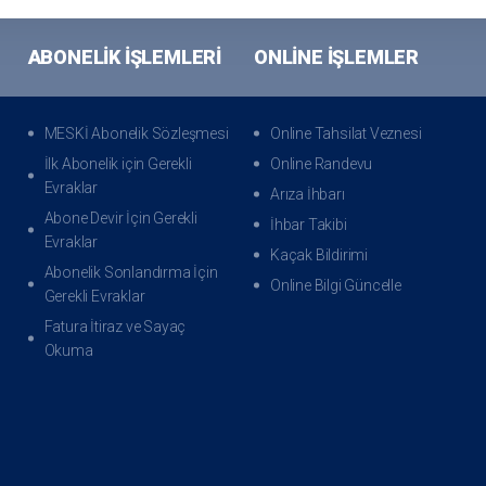
ABONELIK İŞLEMLERI
ONLINE İŞLEMLER
MESKİ Abonelik Sözleşmesi
Online Tahsilat Veznesi
İlk Abonelik için Gerekli
Online Randevu
Evraklar
Arıza İhbarı
Abone Devir İçin Gerekli
İhbar Takibi
Evraklar
Kaçak Bildirimi
Abonelik Sonlandırma İçin
Online Bilgi Güncelle
Gerekli Evraklar
Fatura İtiraz ve Sayaç
Okuma