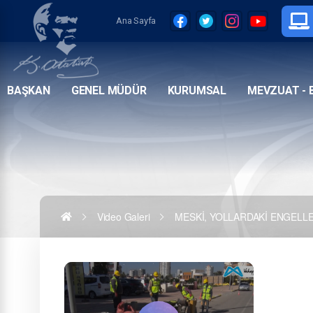
Ana Sayfa
BAŞKAN
GENEL MÜDÜR
KURUMSAL
MEVZUAT - 
Video Galeri
MESKİ, YOLLARDAKİ ENGELLE