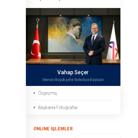
Vahap Seçer
Mersin Büyükşehir Belediye Başkanı
Özgeçmiş
Başkanla Fotoğraflar
ONLINE İŞLEMLER