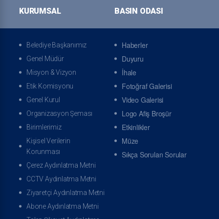
KURUMSAL
BASIN ODASI
Özgeçmiş
Başkanla Fotoğraflar
Haberler
Belediye Başkanımız
Duyuru
Genel Müdür
ONLINE İŞLEMLER
İhale
Misyon & Vizyon
Fotoğraf Galerisi
Etik Komisyonu
Video Galerisi
Genel Kurul
Logo Afiş Broşür
Organizasyon Şeması
Online Tahsilat Veznesi
Online Randevu
Etkinlikler
Birimlerimiz
Müze
Kişisel Verilerin
Korunması
Sıkça Sorulan Sorular
Çerez Aydınlatma Metni
CCTV Aydınlatma Metni
Ziyaretçi Aydınlatma Metni
Arıza İhbarı
İhbar Takibi
Abone Aydınlatma Metni