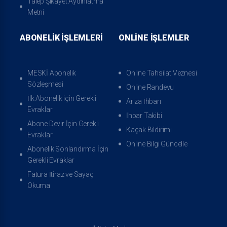
Talep Şikayet Aydınlatma
Metni
ABONELIK İŞLEMLERI
ONLINE İŞLEMLER
Kaçak Bildirimi
Online Bilgi Güncelle
MESKİ Abonelik
Online Tahsilat Veznesi
Sözleşmesi
Online Randevu
İlk Abonelik için Gerekli
Arıza İhbarı
Evraklar
İhbar Takibi
Abone Devir İçin Gerekli
Kaçak Bildirimi
Evraklar
Online Bilgi Güncelle
Abonelik Sonlandırma İçin
Gerekli Evraklar
Fatura İtiraz ve Sayaç
Okuma