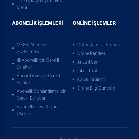
Talep Şikayet Aydınlatma
Metni
ABONELIK İŞLEMLERI
ONLINE İŞLEMLER
Kaçak Bildirimi
Online Bilgi Güncelle
MESKİ Abonelik
Online Tahsilat Veznesi
Sözleşmesi
Online Randevu
İlk Abonelik için Gerekli
Arıza İhbarı
Evraklar
İhbar Takibi
Abone Devir İçin Gerekli
Kaçak Bildirimi
Evraklar
Online Bilgi Güncelle
Abonelik Sonlandırma İçin
Gerekli Evraklar
Fatura İtiraz ve Sayaç
Okuma