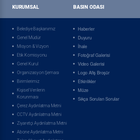
KURUMSAL
BASIN ODASI
Özgeçmiş
Başkanla Fotoğraflar
Haberler
Belediye Başkanımız
Duyuru
Genel Müdür
ONLINE İŞLEMLER
İhale
Misyon & Vizyon
Fotoğraf Galerisi
Etik Komisyonu
Video Galerisi
Genel Kurul
Logo Afiş Broşür
Organizasyon Şeması
Online Tahsilat Veznesi
Online Randevu
Etkinlikler
Birimlerimiz
Müze
Kişisel Verilerin
Korunması
Sıkça Sorulan Sorular
Çerez Aydınlatma Metni
CCTV Aydınlatma Metni
Ziyaretçi Aydınlatma Metni
Arıza İhbarı
İhbar Takibi
Abone Aydınlatma Metni