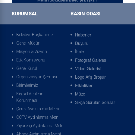
Mersin Büyükşehir Belediye Başkanı
KURUMSAL
BASIN ODASI
Özgeçmiş
Başkanla Fotoğraflar
Haberler
Belediye Başkanımız
Duyuru
Genel Müdür
ONLINE İŞLEMLER
İhale
Misyon & Vizyon
Fotoğraf Galerisi
Etik Komisyonu
Video Galerisi
Genel Kurul
Logo Afiş Broşür
Organizasyon Şeması
Online Tahsilat Veznesi
Online Randevu
Etkinlikler
Birimlerimiz
Müze
Kişisel Verilerin
Korunması
Sıkça Sorulan Sorular
Çerez Aydınlatma Metni
CCTV Aydınlatma Metni
Ziyaretçi Aydınlatma Metni
Arıza İhbarı
İhbar Takibi
Abone Aydınlatma Metni