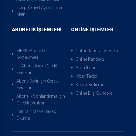
Talep Şikayet Aydınlatma
Metni
ABONELIK İŞLEMLERI
ONLINE İŞLEMLER
Kaçak Bildirimi
Online Bilgi Güncelle
MESKİ Abonelik
Online Tahsilat Veznesi
Sözleşmesi
Online Randevu
İlk Abonelik için Gerekli
Arıza İhbarı
Evraklar
İhbar Takibi
Abone Devir İçin Gerekli
Kaçak Bildirimi
Evraklar
Online Bilgi Güncelle
Abonelik Sonlandırma İçin
Gerekli Evraklar
Fatura İtiraz ve Sayaç
Okuma