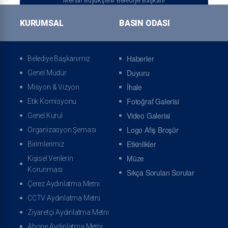
Mersin Büyükşehir Belediye Başkanı
KURUMSAL
BASIN ODASI
Özgeçmiş
Başkanla Fotoğraflar
Haberler
Belediye Başkanımız
Duyuru
Genel Müdür
ONLINE İŞLEMLER
İhale
Misyon & Vizyon
Fotoğraf Galerisi
Etik Komisyonu
Video Galerisi
Genel Kurul
Logo Afiş Broşür
Organizasyon Şeması
Online Tahsilat Veznesi
Online Randevu
Etkinlikler
Birimlerimiz
Müze
Kişisel Verilerin
Korunması
Sıkça Sorulan Sorular
Çerez Aydınlatma Metni
CCTV Aydınlatma Metni
Ziyaretçi Aydınlatma Metni
Arıza İhbarı
İhbar Takibi
Abone Aydınlatma Metni