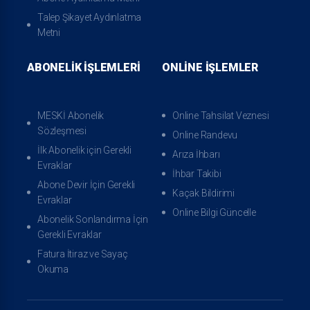
Talep Şikayet Aydınlatma
Metni
ABONELIK İŞLEMLERI
ONLINE İŞLEMLER
Kaçak Bildirimi
Online Bilgi Güncelle
MESKİ Abonelik
Online Tahsilat Veznesi
Sözleşmesi
Online Randevu
İlk Abonelik için Gerekli
Arıza İhbarı
Evraklar
İhbar Takibi
Abone Devir İçin Gerekli
Kaçak Bildirimi
Evraklar
Online Bilgi Güncelle
Abonelik Sonlandırma İçin
Gerekli Evraklar
Fatura İtiraz ve Sayaç
Okuma