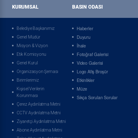
KURUMSAL
BASIN ODASI
Özgeçmiş
Başkanla Fotoğraflar
Haberler
Belediye Başkanımız
Duyuru
Genel Müdür
ONLINE İŞLEMLER
İhale
Misyon & Vizyon
Fotoğraf Galerisi
Etik Komisyonu
Video Galerisi
Genel Kurul
Logo Afiş Broşür
Organizasyon Şeması
Online Tahsilat Veznesi
Online Randevu
Etkinlikler
Birimlerimiz
Müze
Kişisel Verilerin
Korunması
Sıkça Sorulan Sorular
Çerez Aydınlatma Metni
CCTV Aydınlatma Metni
Ziyaretçi Aydınlatma Metni
Arıza İhbarı
İhbar Takibi
Abone Aydınlatma Metni