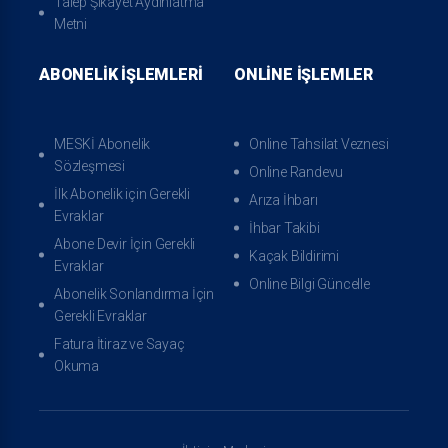
Talep Şikayet Aydınlatma
Metni
ABONELIK İŞLEMLERI
ONLINE İŞLEMLER
Kaçak Bildirimi
Online Bilgi Güncelle
MESKİ Abonelik
Online Tahsilat Veznesi
Sözleşmesi
Online Randevu
İlk Abonelik için Gerekli
Arıza İhbarı
Evraklar
İhbar Takibi
Abone Devir İçin Gerekli
Kaçak Bildirimi
Evraklar
Online Bilgi Güncelle
Abonelik Sonlandırma İçin
Gerekli Evraklar
Fatura İtiraz ve Sayaç
Okuma