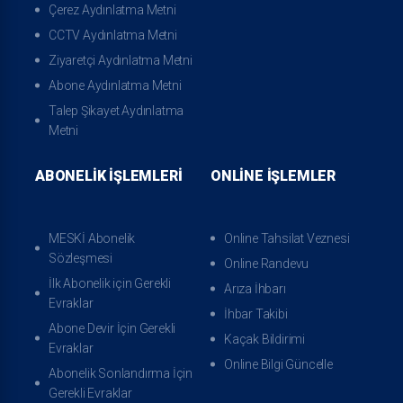
Çerez Aydınlatma Metni
Tesisler Dairesi Başkanlığı
CCTV Aydınlatma Metni
Genel Müdür Yardımcısı - 3
Ziyaretçi Aydınlatma Metni
Abone Aydınlatma Metni
Talep Şikayet Aydınlatma
Metni
ABONELIK İŞLEMLERI
ONLINE İŞLEMLER
MESKİ Abonelik
Online Tahsilat Veznesi
Sözleşmesi
Online Randevu
İlk Abonelik için Gerekli
Arıza İhbarı
Evraklar
İhbar Takibi
Abone Devir İçin Gerekli
Kaçak Bildirimi
Evraklar
Online Bilgi Güncelle
Abonelik Sonlandırma İçin
Gerekli Evraklar