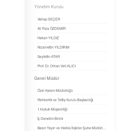
Yönetim Kurulu
Vahap SEÇER
Ali Rıza ÖZDEMİR
Hakan YILDIZ
Nizamettin YILDIRIM
Seyfettin ATAR
Prof. Dr. Orhan Veli ALICI
Genel Müdür
Özel Kalem Müdürlüğü
Rehberlik ve Teftiş Kurulu Başkanlığı
1.Hukuk Müşavirliği
İç Denetim Birimi
Basın Yayın ve Halkla İlişkiler Şube Müdürlüğü