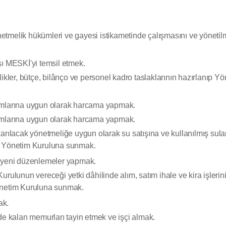
etmelik hükümleri ve gayesi istikametinde çalışmasını ve yönetil
şı MESKİ'yi temsil etmek.
ikler, bütçe, bilânço ve personel kadro taslaklarının hazırlanıp Y
ramlarına uygun olarak harcama yapmak.
ramlarına uygun olarak harcama yapmak.
lacak yönetmeliğe uygun olarak su satışına ve kullanılmış sula
ayıp Yönetim Kuruluna sunmak.
a yeni düzenlemeler yapmak.
 Kurulunun vereceği yetki dâhilinde alım, satım ihale ve kira işlerin
Yönetim Kuruluna sunmak.
ak.
de kalan memurları tayin etmek ve işçi almak.