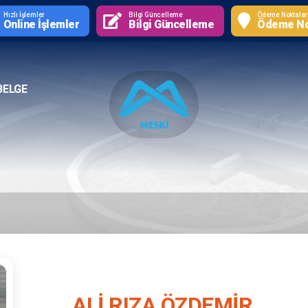
Hızlı İşlemler
Bilgi Güncelleme
Ödeme Noktalar
Online İşlemler
Bilgi Güncelleme
Ödeme No
BELGE
ALİ RIZA ÖZDEMİR