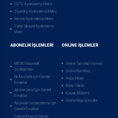
CCTV Aydınlatma Metni
Genel Müdür Yardımcısı - 3
Ziyaretçi Aydınlatma Metni
Abone Aydınlatma Metni
Talep Şikayet Aydınlatma
Metni
ABONELIK İŞLEMLERI
ONLINE İŞLEMLER
MESKİ Abonelik
Online Tahsilat Veznesi
Sözleşmesi
Online Randevu
İlk Abonelik için Gerekli
Arıza İhbarı
Evraklar
İhbar Takibi
Abone Devir İçin Gerekli
Kaçak Bildirimi
Evraklar
Online Bilgi Güncelle
Abonelik Sonlandırma İçin
Gerekli Evraklar
Fatura İtiraz ve Sayaç