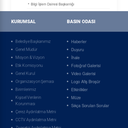
Bilgi İşlem Dairesi Başkanlığı
Destek Hizmetleri Dairesi Başkanlığı
KURUMSAL
BASIN ODASI
İş Sağlığı ve Güvenliği Dairesi Başkanlığı
Genel Müdür Yardımcısı - 2
Plan, Proje, Yatırım ve İnşaat Dairesi Başkanlığı
Haberler
Belediye Başkanımız
Duyuru
Emlak ve İstimlak Dairesi Başkanlığı
Genel Müdür
İhale
Misyon & Vizyon
Makina İkmal ve Tesisler Dairesi Başkanlığı
Fotoğraf Galerisi
Etik Komisyonu
İşletmeler 1. Bölge Dairesi Başkanlığı
Video Galerisi
Genel Kurul
İşletmeler 2. Bölge Dairesi Başkanlığı
Logo Afiş Broşür
Organizasyon Şeması
İşletmeler 3. Bölge Dairesi Başkanlığı
Etkinlikler
Birimlerimiz
Arıtma Tesisleri Dairesi Başkanlığı
Müze
Kişisel Verilerin
Korunması
Çevre Koruma ve Kontrol Dairesi Başkanlığı
Sıkça Sorulan Sorular
Çerez Aydınlatma Metni
Tesisler Dairesi Başkanlığı
CCTV Aydınlatma Metni
Genel Müdür Yardımcısı - 3
Ziyaretçi Aydınlatma Metni