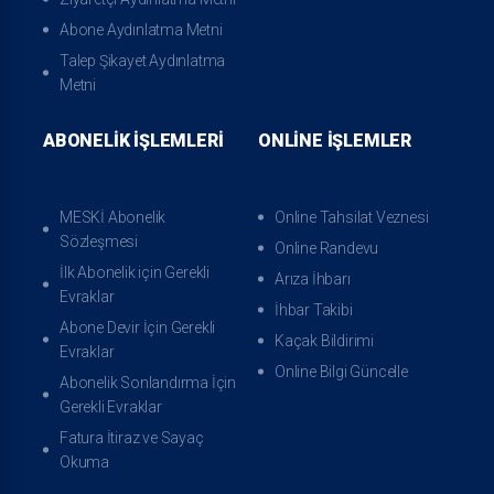
Abone Aydınlatma Metni
Talep Şikayet Aydınlatma
Metni
ABONELIK İŞLEMLERI
ONLINE İŞLEMLER
MESKİ Abonelik
Online Tahsilat Veznesi
Sözleşmesi
Online Randevu
İlk Abonelik için Gerekli
Arıza İhbarı
Evraklar
İhbar Takibi
Abone Devir İçin Gerekli
Kaçak Bildirimi
Evraklar
Online Bilgi Güncelle
Abonelik Sonlandırma İçin
Gerekli Evraklar
Fatura İtiraz ve Sayaç
Okuma